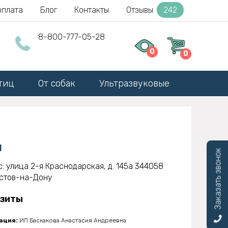
оплата
Блог
Контакты
Отзывы
242
8-800-777-05-28
0
0
тиц
От собак
Ультразвуковые
ы
Заказать звонок
с:
улица 2-я Краснодарская, д. 145а
344058
остов-на-Дону
зиты
ация:
ИП Баскакова Анастасия Андреевна