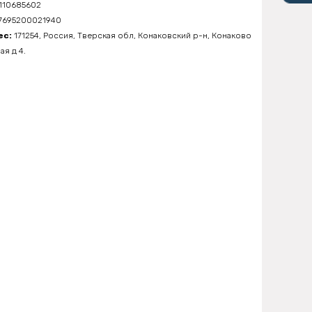
110685602
7695200021940
ес:
171254, Россия, Тверская обл, Конаковский р-н, Конаково
ая д 4.