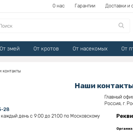
О нас
Гарантии
Доставки и 
От змей
От кротов
От насекомых
От п
и контакты
Наши контакт
Главный офи
Россия, г. Р
5-28
Рекви
 каждый день с 9:00 до 21:00 по Московскому
Организ