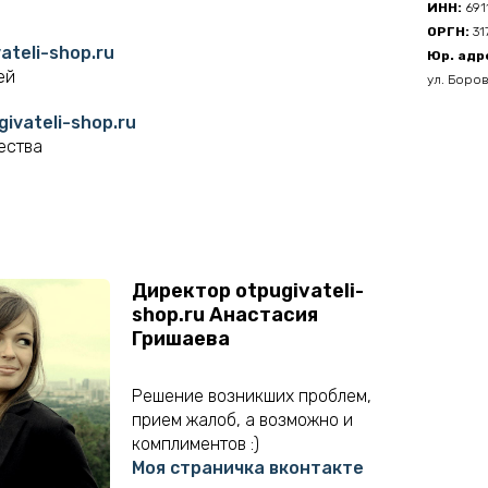
ИНН:
691
ОРГН:
31
ateli-shop.ru
Юр. адр
ей
ул. Боров
ivateli-shop.ru
ества
Директор otpugivateli-
shop.ru Анастасия
Гришаева
Решение возникших проблем,
прием жалоб, а возможно и
комплиментов :)
Моя страничка вконтакте