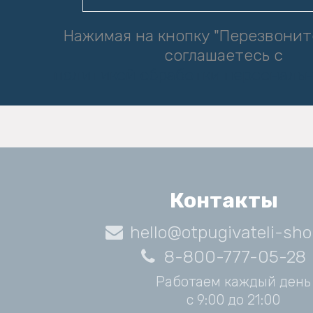
Нажимая на кнопку "Перезвонит
соглашаетесь с
политикой обработки персональ
Контакты
hello@otpugivateli-sho
8-800-777-05-28
Работаем каждый день
с 9:00 до 21:00