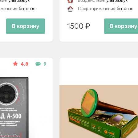
вие:
ультразвук
Воздействие:
ультразвук
менения:
бытовое
Сфера применения:
бытовое
1500 ₽
В корзину
В корзину
4.8
9