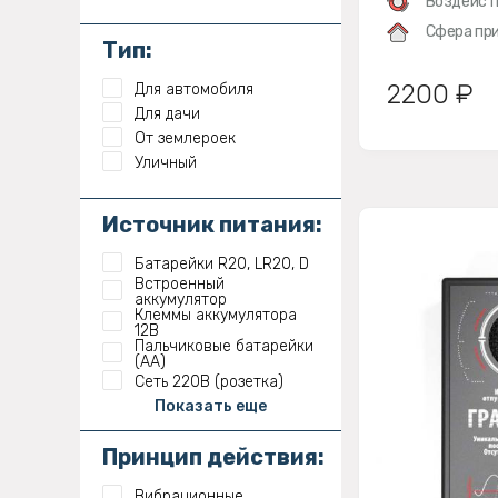
Воздейст
Сфера при
Тип:
2200 ₽
Для автомобиля
Для дачи
От землероек
Уличный
Источник питания:
Батарейки R20, LR20, D
Встроенный
аккумулятор
Клеммы аккумулятора
12В
Пальчиковые батарейки
(АА)
Сеть 220В (розетка)
Показать еще
Принцип действия:
Вибрационные