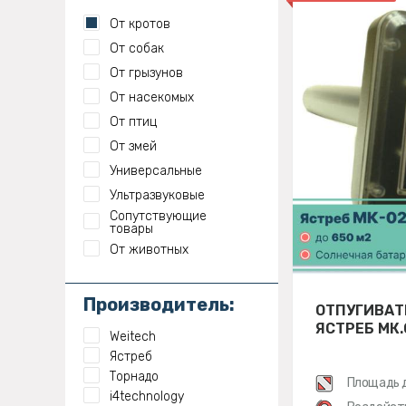
От кротов
От собак
От грызунов
От насекомых
От птиц
От змей
Универсальные
Ультразвуковые
Сопутствующие
товары
От животных
Производитель:
ОТПУГИВАТ
ЯСТРЕБ МК.
Weitech
Ястреб
Торнадо
Площадь 
i4technology