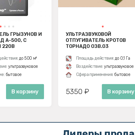
ЕЛЬ ГРЫЗУНОВ И
УЛЬТРАЗВУКОВОЙ
Д А-500, С
ОТПУГИВАТЕЛЬ КРОТОВ
 220В
ТОРНАДО ОЗВ.03
действия:
до 500 м²
Площадь действия:
до 0,1 Га
вие:
ультразвуковое
Воздействие:
ультразвуковое
ие:
бытовое
Сфера применения:
бытовое
5350 ₽
В корзину
В корзину
Лидеры прод