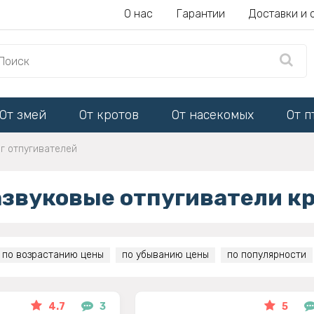
О нас
Гарантии
Доставки и 
От змей
От кротов
От насекомых
От п
г отпугивателей
азвуковые отпугиватели к
по возрастанию цены
по убыванию цены
по популярности
4.7
3
5