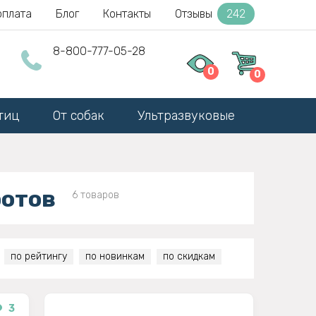
оплата
Блог
Контакты
Отзывы
242
8-800-777-05-28
0
0
тиц
От собак
Ультразвуковые
ротов
6 товаров
по рейтингу
по новинкам
по скидкам
3