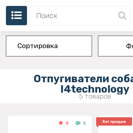
Ф
Отпугиватели соб
I4technology
5 товаров
5
5