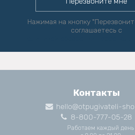
Нажимая на кнопку "Перезвонит
соглашаетесь с
политикой обработки персональ
Контакты
hello@otpugivateli-sho
8-800-777-05-28
Работаем каждый день