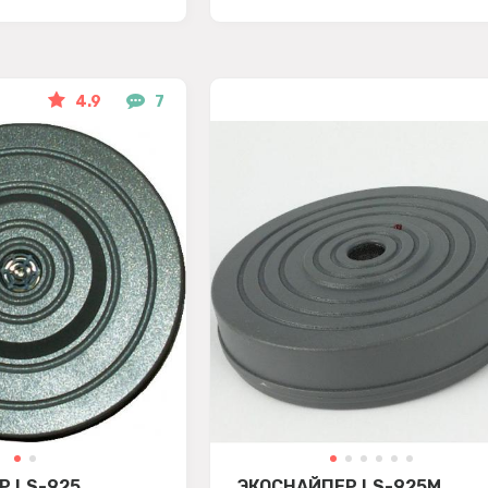
4.9
7
Р LS-925
ЭКОСНАЙПЕР LS-925M