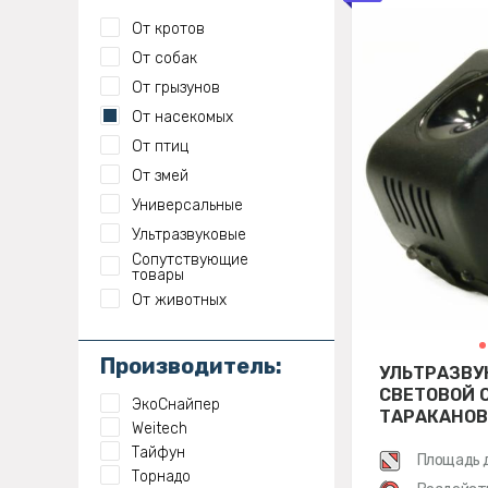
От кротов
От собак
От грызунов
От насекомых
От птиц
От змей
Универсальные
Ультразвуковые
Сопутствующие
товары
От животных
Производитель:
УЛЬТРАЗВУ
СВЕТОВОЙ 
ЭкоСнайпер
ТАРАКАНОВ
Weitech
Тайфун
Площадь 
Торнадо