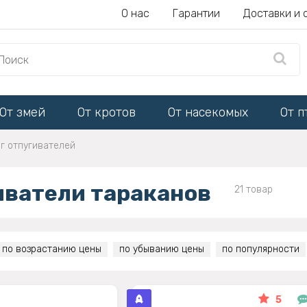
О нас
Гарантии
Доставки и 
От змей
От кротов
От насекомых
От п
г отпугивателей
иватели тараканов
21 товар
по возрастанию цены
по убыванию цены
по популярности
5