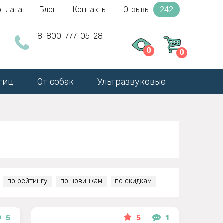
оплата
Блог
Контакты
Отзывы
242
8-800-777-05-28
0
0
тиц
От собак
Ультразвуковые
по рейтингу
по новинкам
по скидкам
5
5
1