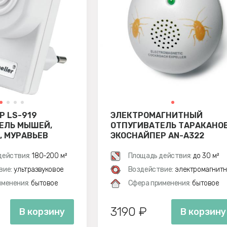
Р LS-919
ЭЛЕКТРОМАГНИТНЫЙ
ЕЛЬ МЫШЕЙ,
ОТПУГИВАТЕЛЬ ТАРАКАНО
, МУРАВЬЕВ
ЭКОСНАЙПЕР AN-A322
действия:
180-200 м²
Площадь действия:
до 30 м²
вие:
ультразвуковое
Воздействие:
электромагнитн
менения:
бытовое
Сфера применения:
бытовое
3190 ₽
В корзину
В корзину