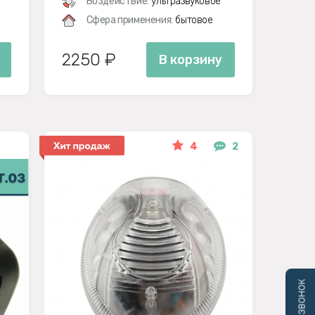
Воздействие:
ультразвуковое
Сфера применения:
бытовое
2250 ₽
В корзину
4
2