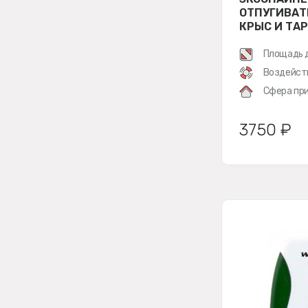
ОТПУГИВАТ
КРЫС И ТА
Площадь 
Воздейст
Сфера при
3750 ₽