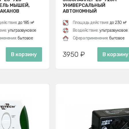
ЕЛЬ МЫШЕЙ,
УНИВЕРСАЛЬНЫЙ
РАКАНОВ
АВТОНОМНЫЙ
УЛЬТРАЗВУКОВОЙ
ОТПУГИВАТЕЛЬ КРЫС,
действия:
до 185 м²
Площадь действия:
до 230 м²
МЫШЕЙ И НАСЕКОМЫХ
вие:
ультразвуковое
Воздействие:
ультразвуковое
менения:
бытовое
Сфера применения:
бытовое
3950 ₽
В корзину
В корзину