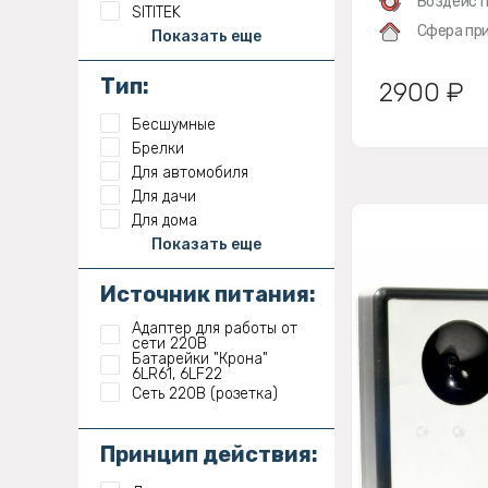
Воздейст
SITITEK
Сфера при
Показать еще
Тип:
2900 ₽
Бесшумные
Брелки
Для автомобиля
Для дачи
Для дома
Показать еще
Источник питания:
Адаптер для работы от
сети 220В
Батарейки "Крона"
6LR61, 6LF22
Сеть 220В (розетка)
Принцип действия: