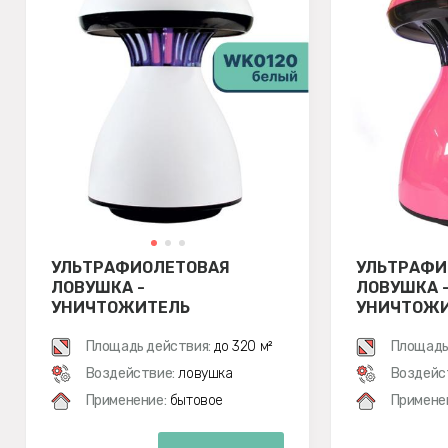
УЛЬТРАФИОЛЕТОВАЯ
УЛЬТРАФИ
ЛОВУШКА -
ЛОВУШКА 
УНИЧТОЖИТЕЛЬ
УНИЧТОЖ
ЛЕТАЮЩИХ НАСЕКОМЫХ
ЛЕТАЮЩИХ
WEITECH WK0120 (БЕЛЫЙ)
Площадь действия:
до 320 м²
WEITECH W
Площадь
(РОЗОВЫЙ
Воздействие:
ловушка
Воздейс
Применение:
бытовое
Примене