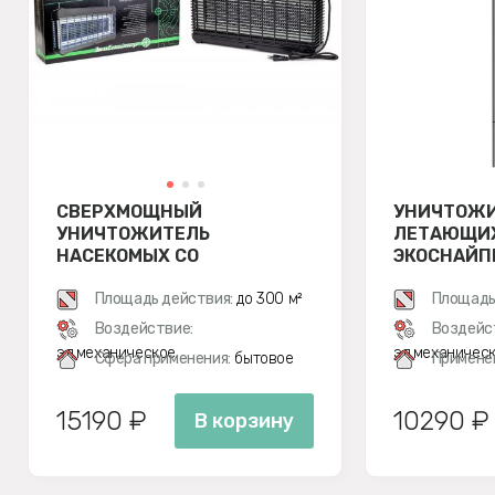
СВЕРХМОЩНЫЙ
УНИЧТОЖ
УНИЧТОЖИТЕЛЬ
ЛЕТАЮЩИХ
НАСЕКОМЫХ СО
ЭКОСНАЙПЕ
СВЕТОДИОДНЫМИ
ЛАМПАМИ ЭКОСНАЙПЕР GB-
Площадь действия:
до 300 м²
Площадь
30L
Воздействие:
Воздейс
эл.механическое
эл.механичес
Сфера применения:
бытовое
Примене
15190 ₽
10290 ₽
В корзину