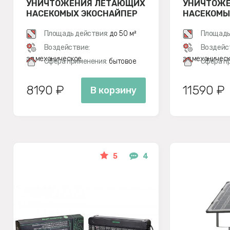
УНИЧТОЖЕНИЯ ЛЕТАЮЩИХ
УНИЧТОЖ
НАСЕКОМЫХ ЭКОСНАЙПЕР
НАСЕКОМЫ
GC1-16
GC1-40
Площадь действия:
до 50 м²
Площадь
Воздействие:
Воздейс
эл.механическое
эл.механичес
Сфера применения:
бытовое
Сфера п
8190 ₽
11590 ₽
В корзину
5
4