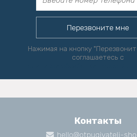
Нажимая на кнопку "Перезвонит
соглашаетесь с
политикой обработки персональ
Контакты
hello@otpugivateli-sho