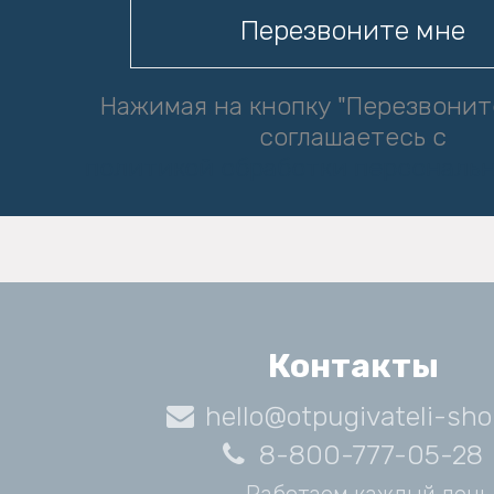
Нажимая на кнопку "Перезвонит
соглашаетесь с
политикой обработки персональ
Контакты
hello@otpugivateli-sho
8-800-777-05-28