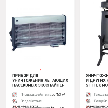
ПРИБОР ДЛЯ
УНИЧТОЖИ
УНИЧТОЖЕНИЯ ЛЕТАЮЩИХ
И ДРУГИХ
НАСЕКОМЫХ ЭКОСНАЙПЕР
SITITEK М
GC1-40 С ПУЛЬТОМ ДУ
Площадь действия:
до 150 м²
Площадь
Воздействие:
Воздейс
эл.механическое
эл.механичес
Сфера применения:
бытовое
Сфера п