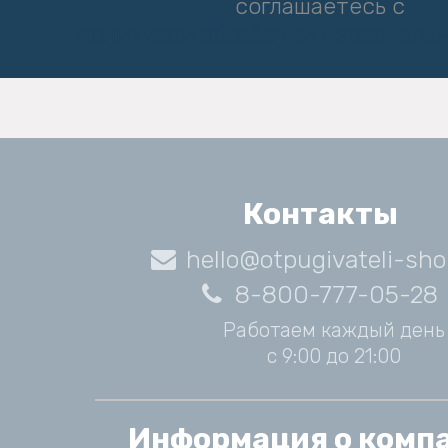
соглашаетесь с
политикой обработки персональ
Контакты
hello@otpugivateli-sho
8-800-777-05-28
Работаем каждый день
с 9:00 до 21:00
Информация о комп