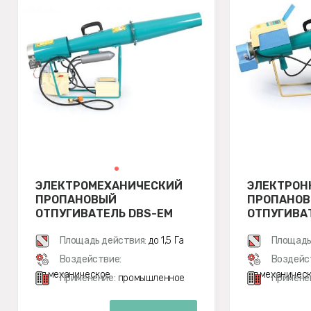
ЭЛЕКТРОМЕХАНИЧЕСКИЙ
ЭЛЕКТРОН
ПРОПАНОВЫЙ
ПРОПАНО
ОТПУГИВАТЕЛЬ DBS-EM
ОТПУГИВА
E
Площадь действия:
до 1,5 Га
Площадь
Воздействие:
Воздейс
эл.механическое
эл.механичес
Применение:
промышленное
Примене