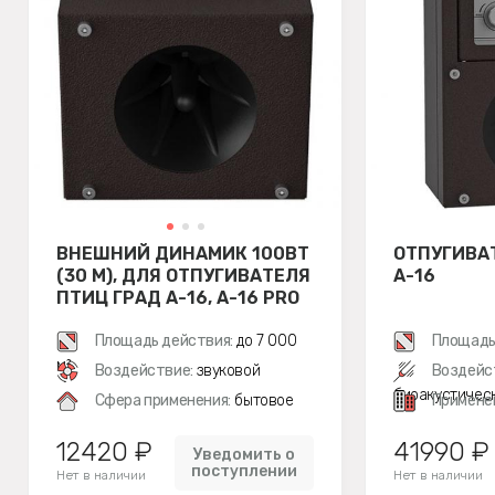
ВНЕШНИЙ ДИНАМИК 100ВТ
ОТПУГИВА
(30 М), ДЛЯ ОТПУГИВАТЕЛЯ
А-16
ПТИЦ ГРАД А-16, A-16 PRO
Площадь действия:
до 7 000
Площадь
м²
Воздействие:
звуковой
Воздейс
биоакустичес
Сфера применения:
бытовое
Примене
12420 ₽
41990 ₽
Уведомить о
поступлении
Нет в наличии
Нет в наличии