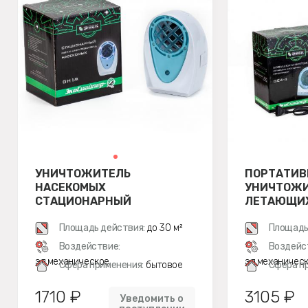
УНИЧТОЖИТЕЛЬ
ПОРТАТИ
НАСЕКОМЫХ
УНИЧТОЖ
СТАЦИОНАРНЫЙ
ЛЕТАЮЩИХ
ЭКОСНАЙПЕР GH1M
ЭКОСНАЙП
Площадь действия:
до 30 м²
Площадь
Воздействие:
Воздейс
эл.механическое
эл.механичес
Сфера применения:
бытовое
Сфера п
1710 ₽
3105 ₽
Уведомить о