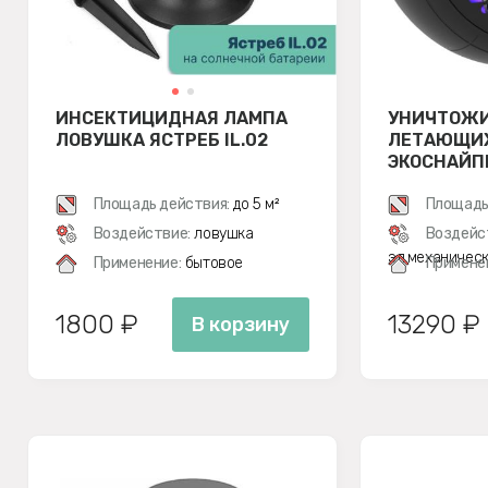
ИНСЕКТИЦИДНАЯ ЛАМПА
УНИЧТОЖ
ЛОВУШКА ЯСТРЕБ IL.02
ЛЕТАЮЩИХ
ЭКОСНАЙПЕ
ЧЕРНЫЙ
Площадь действия:
до 5 м²
Площадь
Воздействие:
ловушка
Воздейс
эл.механичес
Применение:
бытовое
Примене
1800 ₽
13290 ₽
В корзину