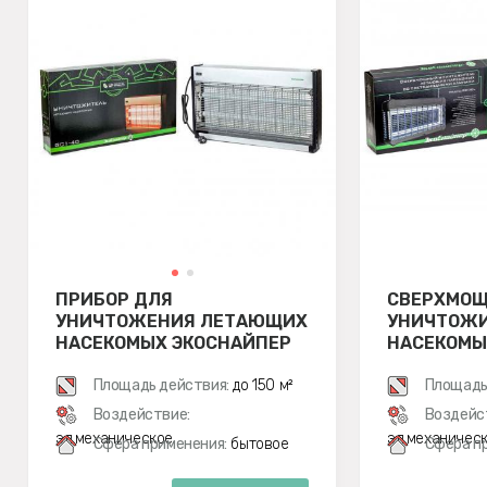
ПРИБОР ДЛЯ
СВЕРХМО
УНИЧТОЖЕНИЯ ЛЕТАЮЩИХ
УНИЧТОЖ
НАСЕКОМЫХ ЭКОСНАЙПЕР
НАСЕКОМЫ
GC1-40
СВЕТОДИ
Площадь действия:
до 150 м²
ЛАМПАМИ 
Площадь
30L
Воздействие:
Воздейс
эл.механическое
эл.механичес
Сфера применения:
бытовое
Сфера п