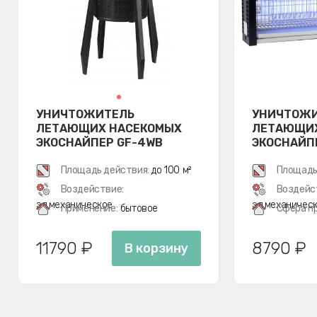
УНИЧТОЖИТЕЛЬ
УНИЧТОЖ
ЛЕТАЮЩИХ НАСЕКОМЫХ
ЛЕТАЮЩИХ
ЭКОСНАЙПЕР GF-4WB
ЭКОСНАЙП
Площадь действия:
до 100 м²
Площадь
Воздействие:
Воздейс
эл.механическое
эл.механичес
Применение:
бытовое
Сфера п
11790 ₽
8790 ₽
В корзину