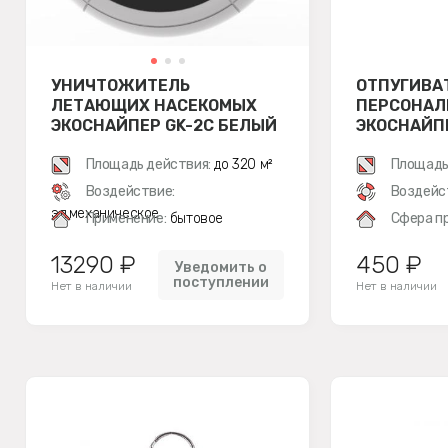
УНИЧТОЖИТЕЛЬ
ОТПУГИВА
ЛЕТАЮЩИХ НАСЕКОМЫХ
ПЕРСОНАЛ
ЭКОСНАЙПЕР GK-2C БЕЛЫЙ
ЭКОСНАЙП
Площадь действия:
до 320 м²
Площадь
Воздействие:
Воздейс
эл.механическое
Применение:
бытовое
Сфера п
13290 ₽
450 ₽
Уведомить о
поступлении
Нет в наличии
Нет в наличии