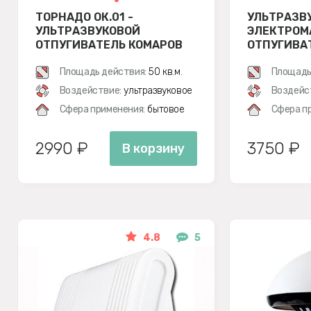
ТОРНАДО ОК.01 -
УЛЬТРАЗВ
УЛЬТРАЗВУКОВОЙ
ЭЛЕКТРОМ
ОТПУГИВАТЕЛЬ КОМАРОВ
ОТПУГИВА
НАСЕКОМЫ
Площадь действия:
50 кв.м.
AN-A325
Площадь
Воздействие:
ультразвуковое
Воздейс
Сфера применения:
бытовое
Сфера п
2990 ₽
3750 ₽
В корзину
4.8
5