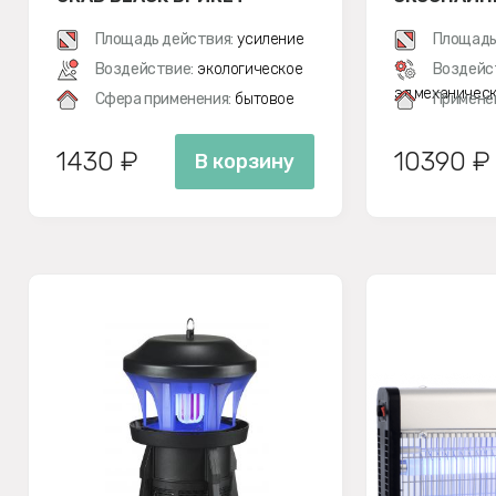
ПРИМАНКА-АТТРАКТАНТ
G-MOSQUITO
Площадь действия:
усиление
Площадь
Воздействие:
экологическое
Воздейс
эл.механичес
Сфера применения:
бытовое
Примене
1430 ₽
10390 ₽
В корзину