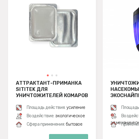
АТТРАКТАНТ-ПРИМАНКА
УНИЧТОЖ
SITITEK ДЛЯ
НАСЕКОМЫХ
УНИЧТОЖИТЕЛЕЙ КОМАРОВ
ЭКОСНАЙП
Площадь действия:
усиление
Площадь
Воздействие:
экологическое
Воздейс
эл.механичес
Сфера применения:
бытовое
Примене