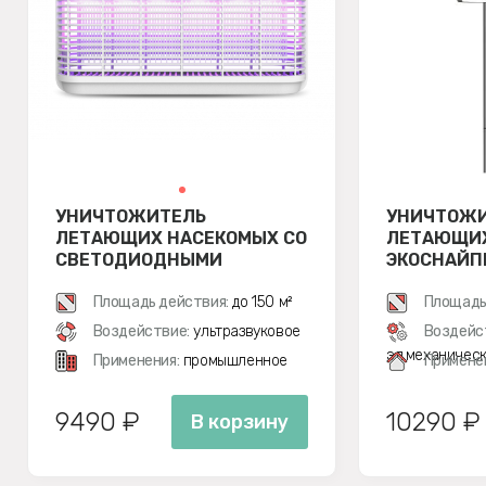
УНИЧТОЖИТЕЛЬ
УНИЧТОЖ
ЛЕТАЮЩИХ НАСЕКОМЫХ СО
ЛЕТАЮЩИХ
СВЕТОДИОДНЫМИ
ЭКОСНАЙПЕ
ЛАМПАМИ ЭКОСНАЙПЕР GB-
30BL
Площадь действия:
до 150 м²
Площадь
Воздействие:
ультразвуковое
Воздейс
эл.механичес
Применения:
промышленное
Примене
9490 ₽
10290 ₽
В корзину