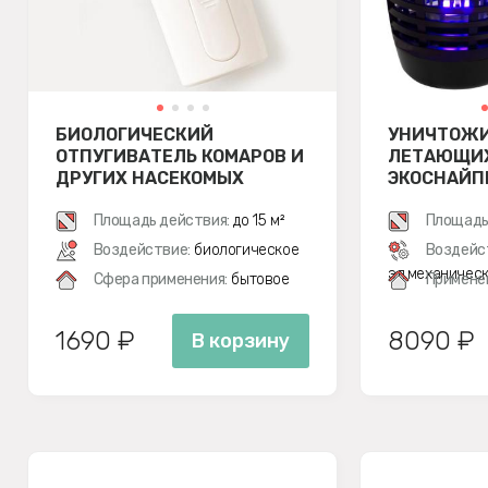
БИОЛОГИЧЕСКИЙ
УНИЧТОЖ
ОТПУГИВАТЕЛЬ КОМАРОВ И
ЛЕТАЮЩИХ
ДРУГИХ НАСЕКОМЫХ
ЭКОСНАЙП
SITITEK BIO-2K
Площадь действия:
до 15 м²
Площадь
Воздействие:
биологическое
Воздейс
эл.механичес
Сфера применения:
бытовое
Примене
1690 ₽
8090 ₽
В корзину