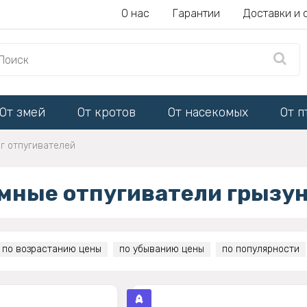
О нас
Гарантии
Доставки и 
От змей
От кротов
От насекомых
От п
г отпугивателей
мные отпугиватели грызу
по возрастанию цены
по убыванию цены
по популярности