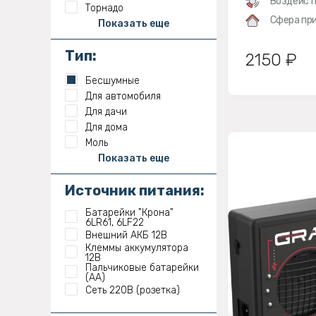
Воздейст
Торнадо
Сфера при
Показать еще
Тип:
2150 ₽
Бесшумные
Для автомобиля
Для дачи
Для дома
Моль
Показать еще
Источник питания:
Батарейки "Крона"
6LR61, 6LF22
Внешний АКБ 12В
Клеммы аккумулятора
12В
Пальчиковые батарейки
(АА)
Сеть 220В (розетка)