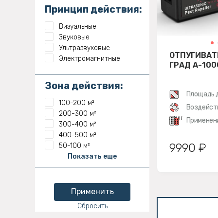
Принцип действия:
Визуальные
Звуковые
Ультразвуковые
ОТПУГИВАТ
Электромагнитные
ГРАД А-100
Зона действия:
Площадь 
100-200 м²
Воздейст
200-300 м²
звук
Применен
300-400 м²
400-500 м²
9990 ₽
50-100 м²
Показать еще
Применить
Сбросить