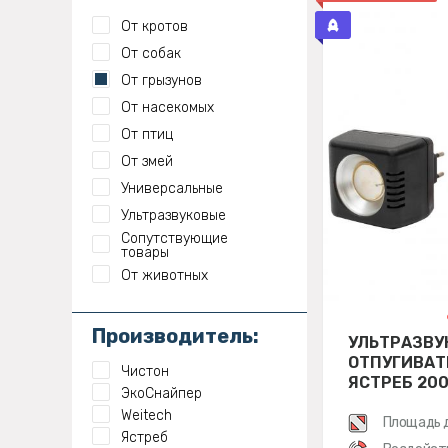
От кротов
От собак
От грызунов
От насекомых
От птиц
От змей
Универсальные
Ультразвуковые
Сопутствующие
товары
От животных
Производитель:
УЛЬТРАЗВУ
ОТПУГИВАТ
Чистон
ЯСТРЕБ 20
ЭкоСнайпер
Weitech
Площадь 
Ястреб