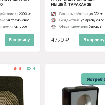
00
МЫШЕЙ, ТАРАКАНОВ
действия:
до 2000 м²
Площадь действия:
до 232 м²
вие:
ультразвуковое
Воздействие:
ультразвуковое
менения:
бытовое
Сфера применения:
бытовое
4790 ₽
В корзину
В корзину
5
4