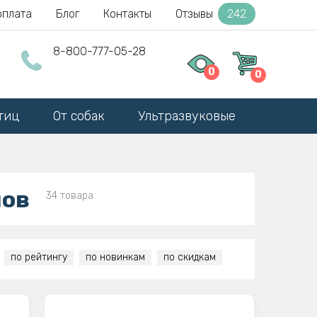
оплата
Блог
Контакты
Отзывы
242
8-800-777-05-28
0
0
тиц
От собак
Ультразвуковые
нов
34 товара
по рейтингу
по новинкам
по скидкам