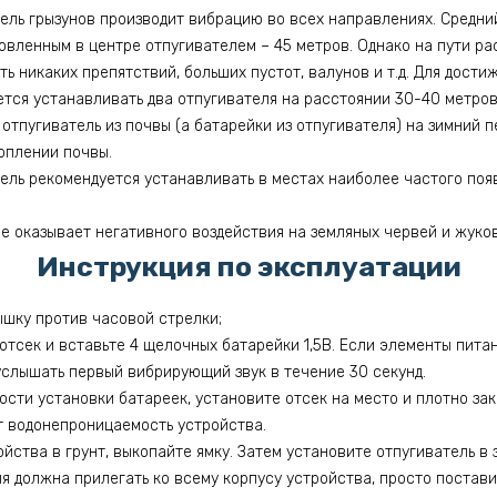
ель грызунов производит вибрацию во всех направлениях. Средни
новленным в центре отпугивателем – 45 метров. Однако на пути р
ь никаких препятствий, больших пустот, валунов и т.д. Для дости
тся устанавливать два отпугивателя на расстоянии 30-40 метров 
отпугиватель из почвы (а батарейки из отпугивателя) на зимний п
оплении почвы.
ель рекомендуется устанавливать в местах наиболее частого по
е оказывает негативного воздействия на земляных червей и жуков
Инструкция по эксплуатации
шку против часовой стрелки;
отсек и вставьте 4 щелочных батарейки 1,5В. Если элементы пита
услышать первый вибрирующий звук в течение 30 секунд.
ости установки батареек, установите отсек на место и плотно за
т водонепроницаемость устройства.
йства в грунт, выкопайте ямку. Затем установите отпугиватель в 
ля должна прилегать ко всему корпусу устройства, просто поставит