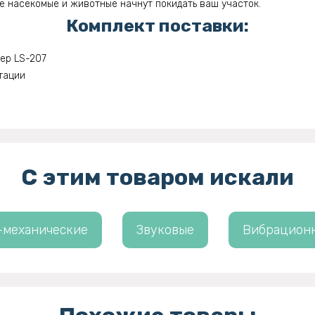
е насекомые и животные начнут покидать ваш участок.
Комплект поставки:
ер LS-207
тации
С этим товаром искали
-механические
Звуковые
Вибрацион