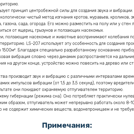
рриторию.
ьзует принцип центробежной силы для создания звука и вибрации.
ологически чистый метод изгнания кротов, муравьев, кроликов, зм
 газона, сада, огорода. Его можно разместить на полу или у стен л
авиться от ящериц, грызунов и ползающих насекомых.
меи, ползающие насекомые и животные воспринимают колебания по
 территорию. LS-207 использует эту особенность для создания пр
 1500м². Благодаря специально разработанному основанию прибо
овая вибрация словно через динамик распростаняется на дальни
ия на другом конце, устройство можно повесить на дерево или ст
тва производит звук и вибрацию с различными интервалами времен
мих импульсов вибрации (от 1,5 до 3,5 секунд), поэтому вредител
льтате они покидают охраняемую отпугивателем территорию.
хему гибернации (режима сна). Оно потребляет практически нул
ким образом, отпугиватель может непрерывно работать около 8-10
р не содержит химических веществ, водонепроницаем и не требуе
Примечания: