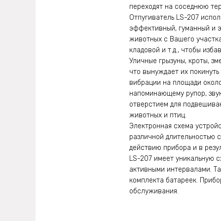
переходят на соседнюю те
Отпугиватель LS-207 испол
эффективный, гуманный и эк
животных с Вашего участка,
кладовой и т.д., чтобы изб
Уличные грызуны, кроты, з
что вынуждает их покинуть
вибрации на площади около
напоминающему рупор, звук
отверстием для подвешиван
животных и птиц.
Электронная схема устройс
различной длительностью са
действию прибора и в резу
LS-207 имеет уникальную с
активными интервалами. Та
комплекта батареек. Прибо
обслуживания.