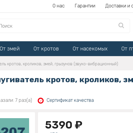
О нас
Гарантии
Доставки и 
От змей
От кротов
От насекомых
От п
ль кротов, кроликов, змей, грызунов (звуко-вибрационный)
угиватель кротов, кроликов, зм
азали: 7 раз(а)
Сертификат качества
5390 ₽