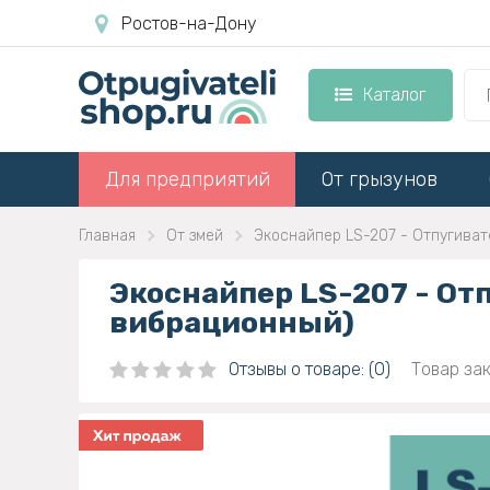
Ростов-на-Дону
Каталог
Для предприятий
От грызунов
Главная
От змей
Экоснайпер LS-207 - Отпугивате
Экоснайпер LS-207 - Отп
вибрационный)
Отзывы о товаре: (0)
Товар зак