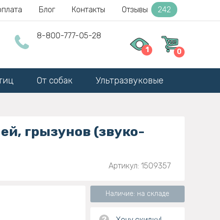
оплата
Блог
Контакты
Отзывы
242
8-800-777-05-28
1
0
тиц
От собак
Ультразвуковые
ей, грызунов (звуко-
Артикул: 1509357
Наличие: на складе
?
Хочу скидку!