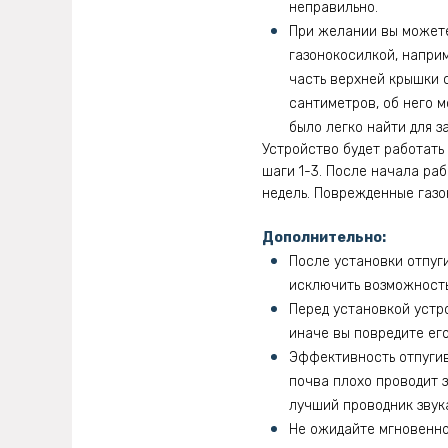
неправильно.
При желании вы можете
газонокосилкой, наприм
часть верхней крышки 
сантиметров, об него м
было легко найти для з
Устройство будет работать 
шаги 1-3. После начала ра
недель. Поврежденные газон
Дополнительно:
После установки отпуги
исключить возможность
Перед установкой устро
иначе вы повредите его
Эффективность отпугива
почва плохо проводит з
лучший проводник звук
Не ожидайте мгновенно