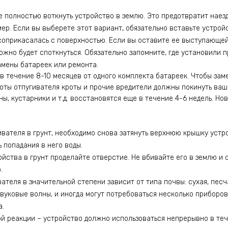
 полностью воткнуть устройство в землю. Это предотвратит наез
ер. Если вы выберете этот вариант, обязательно вставьте устройс
соприкасалась с поверхностью. Если вы оставите ее выступающей
ожно будет споткнуться. Обязательно запомните, где установили 
амены батареек или ремонта.
в течение 8-10 месяцев от одного комплекта батареек. Чтобы зам
боты отпугивателя кроты и прочие вредители должны покинуть ваш
ы, кустарники и т.д. восстановятся еще в течение 4-6 недель. Но
вателя в грунт, необходимо снова затянуть верхнюю крышку устр
 попадания в него воды.
йства в грунт проделайте отверстие. Не вбивайте его в землю и 
.
теля в значительной степени зависит от типа почвы: сухая, пес
вуковые волны, и иногда могут потребоваться несколько приборов
а.
й реакции – устройство должно использоваться непрерывно в теч