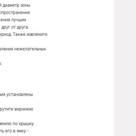
й диаметр зоны
аспространения
жения лучших
друг от друга.
ериод. Также извлеките
явления нежелательных
.
ния установлены
крутите верхнюю
землю по крышку.
ь его в ямку -