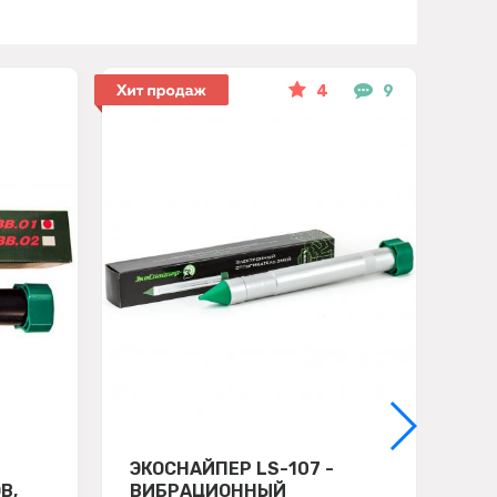
4
9
ЭКОСНАЙПЕР LS-107 -
ТО
В,
ВИБРАЦИОННЫЙ
ОТ