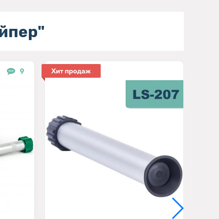
йпер"
9