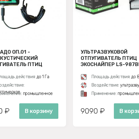
АДО ОП.01 -
УЛЬТРАЗВУКОВОЙ
КУСТИЧЕСКИЙ
ОТПУГИВАТЕЛЬ ПТИЦ
ГИВАТЕЛЬ ПТИЦ
ЭКОСНАЙПЕР LS-987B
лощадь действия:
до 1 Га
Площадь действия:
до 8
оздействие:
Воздействие:
ультразв
стическое
рименение:
промышленное
Применение:
промышле
0 ₽
9090 ₽
В корзину
В корз