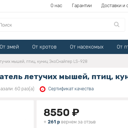
О нас
Гарантии
Доставки и 
От змей
От кротов
От насекомых
От п
тучих мышей, птиц, куниц ЭкоСнайпер LS-928
тель летучих мышей, птиц, ку
азали: 60 раз(а)
Сертификат качества
8550 ₽
+
261 р
вернем за отзыв