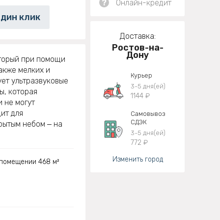
?
Онлайн-кредит
один клик
Доставка:
Ростов-на-
Дону
оторый при помощи
также мелких и
Курьер
ует ультразвуковые
3-5 дня(ей)
ы, которая
1144 ₽
 не могут
дит для
Самовывоз
СДЭК
рытым небом ‒ на
3-5 дня(ей)
772 ₽
Изменить город
в помещении 468 м²