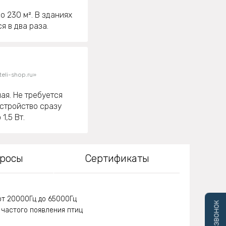
о 230 м². В зданиях
я в два раза.
eli-shop.ru»
ая. Не требуется
устройство сразу
1,5 Вт.
просы
Сертификаты
от 20000Гц до 65000Гц
 частого появления птиц