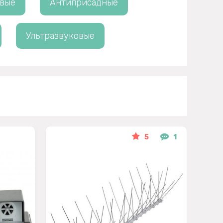
овые
Антиприсадные
Ультразвуковые
5
1