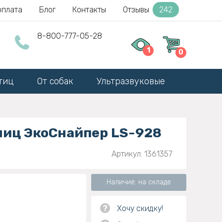
оплата
Блог
Контакты
Отзывы
242
8-800-777-05-28
1
0
тиц
От собак
Ультразвуковые
ниц ЭкоСнайпер LS-928
Артикул: 1361357
Наличие: на складе
?
Хочу скидку!