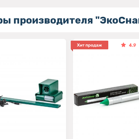
ры производителя "ЭкоСна
4.9