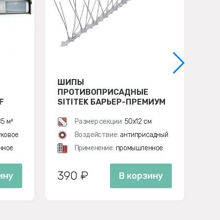
ШИПЫ
ОТ
ПРОТИВОПРИСАДНЫЕ
ХИ
F
SITITEK БАРЬЕР-ПРЕМИУМ
3
5 м²
Размер секции:
50х12 см
уковое
Воздействие:
антиприсадный
нное
Применение:
промышленное
390 ₽
75
ину
В корзину