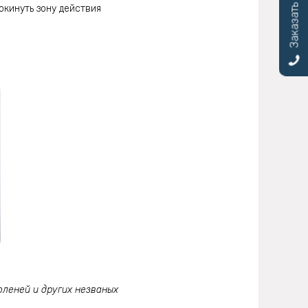
Заказать звонок
окинуть зону действия
 оленей и других незваных