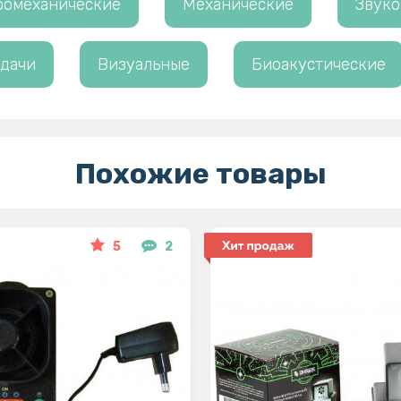
ромеханические
Механические
Звук
 дачи
Визуальные
Биоакустические
Похожие товары
5
2