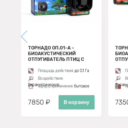
ТОРНАДО ОП.01-А -
ТОРН
БИОАКУСТИЧЕСКИЙ
БИОА
ОТПУГИВАТЕЛЬ ПТИЦ С
ОТПУ
АККУМУЛЯТОРОМ
Площадь действия:
до 0,1 Га
П
Воздействие:
В
биоакустическое
биоаку
Сфера применения:
бытовое
П
7850 ₽
735
В корзину