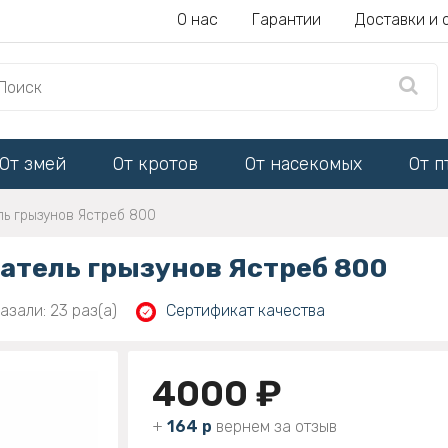
О нас
Гарантии
Доставки и 
От змей
От кротов
От насекомых
От п
ль грызунов Ястреб 800
атель грызунов Ястреб 800
азали: 23 раз(а)
Сертификат качества
4000 ₽
+
164 р
вернем за отзыв