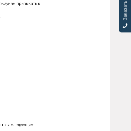
Заказать звонок
грызунам привыкать к
.
аться следующим: