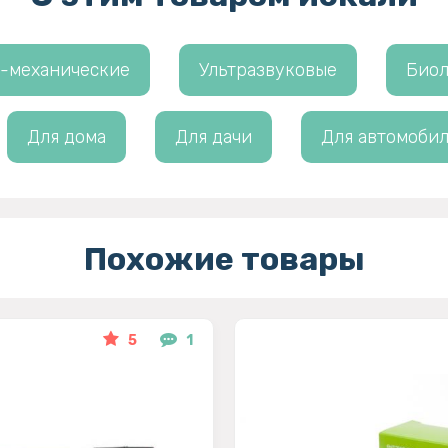
-механические
Ультразвуковые
Биол
Для дома
Для дачи
Для автомобил
Похожие товары
5
1