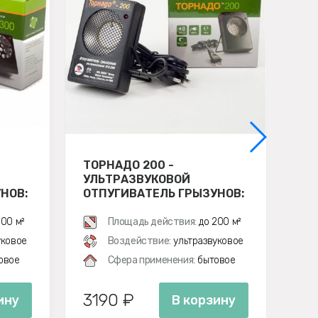
ТОРНАДО 200 -
УЛ
УЛЬТРАЗВУКОВОЙ
ЭЛ
НОВ:
ОТПУГИВАТЕЛЬ ГРЫЗУНОВ:
ОТ
КРЫС И МЫШЕЙ
ЭК
00 м²
Площадь действия:
до 200 м²
уковое
Воздействие:
ультразвуковое
овое
Сфера применения:
бытовое
3190 ₽
5
ину
В корзину