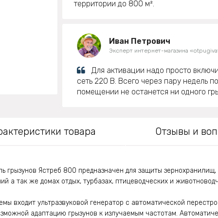
территории до 800 м².
Иван Петрович
Эксперт интернет-магазина «otpugivat
Для активации надо просто включи
сеть 220 В. Всего через пару недель п
помещении не останется ни одного гр
рактеристики товара
Отзывы и во
ль грызунов Ястреб 800 предназначен для защиты зернохранилищ, 
й а так же домах отдых, турбазах, птицеводческих и животноводч
емы входит ультразвуковой генератор с автоматической перестр
возможной адаптацию грызунов к излучаемым частотам. Автомати