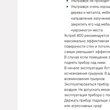
Ультразвук не проходит 
Ультразвук очень хорош
дерева и металла, мебе
направление излучение
закрепить его над мебе
«укромного» места.
Ястреб 800 рекомендуется 
максимально эффективная р
поверхности стен и потолка
самым уменьшают эффектив
В случае если помещение 
поднять прибор над ними.
В начале эксплуатации Яст
исчезновения грызунов. В 
возникновения грызунов.
Эксплуатироваться прибор
воздухе. Не допускать мех
эксплуатация прибора с по
Держать прибор подальше о
или агрессивных сред!