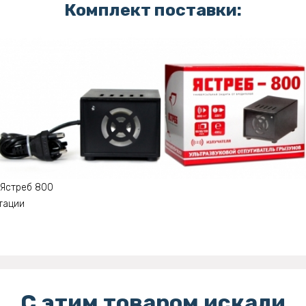
Комплект поставки:
 Ястреб 800
тации
С этим товаром искали