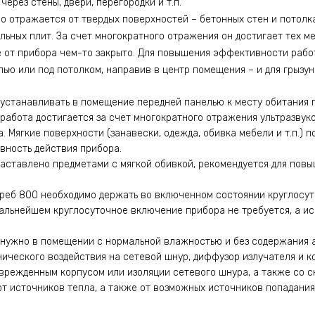
через стены, двери, перегородки и т.п.
о отражается от твердых поверхностей – бетонных стен и потолк
льных плит. За счет многократного отражения он достигает тех ме
 от прибора чем-то закрыто. Для повышения эффективности рабо
лью или под потолком, направив в центр помещения – и для грызу
устанавливать в помещение передней панелью к месту обитания гр
абота достигается за счет многократного отражения ультразвук
. Мягкие поверхности (занавески, одежда, обивка мебели и т.п.) 
ность действия прибора.
заставлено предметами с мягкой обивкой, рекомендуется для по
реб 800 необходимо держать во включенном состоянии круглосут
дальнейшем круглосуточное включение прибора не требуется, а ис
 нужно в помещении с нормальной влажностью и без содержания 
анического воздействия на сетевой шнур, диффузор излучателя и 
врежденным корпусом или изоляции сетевого шнура, а также со с
т источников тепла, а также от возможных источников попадания