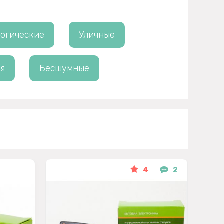
огические
Уличные
я
Бесшумные
4
2