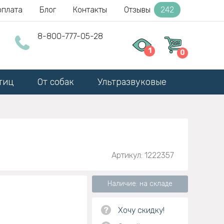
оплата
Блог
Контакты
Отзывы
242
8-800-777-05-28
1
0
тиц
От собак
Ультразвуковые
Артикул: 1222357
Наличие: на складе
?
Хочу скидку!