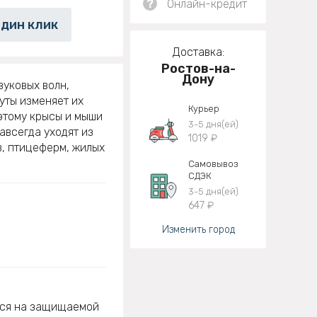
?
Онлайн-кредит
один клик
Доставка:
Ростов-на-
Дону
уковых волн,
уты изменяет их
Курьер
оэтому крысы и мыши
3-5 дня(ей)
навсегда уходят из
1019 ₽
, птицеферм, жилых
Самовывоз
СДЭК
3-5 дня(ей)
647 ₽
Изменить город
ься на защищаемой