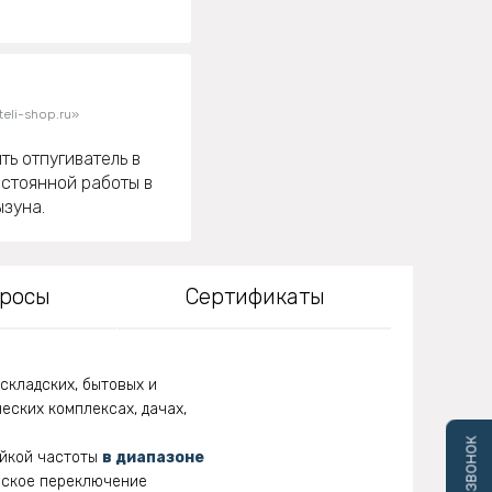
eli-shop.ru»
ть отпугиватель в
остоянной работы в
ызуна.
просы
Сертификаты
складских, бытовых и
еских комплексах, дачах,
ойкой частоты
в диапазоне
ческое переключение